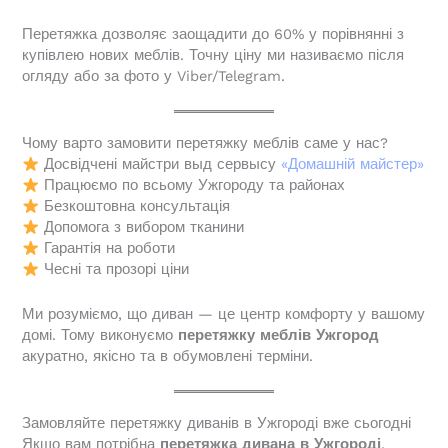
Перетяжка дозволяє заощадити до 60% у порівнянні з
купівлею нових меблів. Точну ціну ми називаємо після
огляду або за фото у Viber/Telegram.
Чому варто замовити перетяжку меблів саме у нас?
Досвідчені майстри выд сервысу
«Домашній майстер»
Працюємо по всьому Ужгороду та районах
Безкоштовна консультація
Допомога з вибором тканини
Гарантія на роботи
Чесні та прозорі ціни
Ми розуміємо, що диван — це центр комфорту у вашому
домі. Тому виконуємо
перетяжку меблів Ужгород
акуратно, якісно та в обумовлені терміни.
Замовляйте перетяжку диванів в Ужгороді вже сьогодні
Якщо вам потрібна
перетяжка дивана в Ужгороді
,